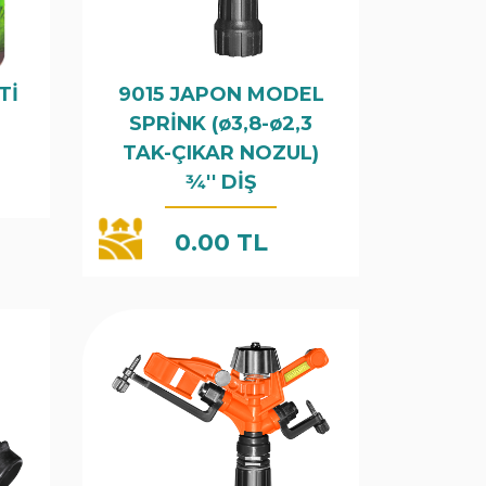
Tİ
9015 JAPON MODEL
SPRİNK (ø3,8-ø2,3
TAK-ÇIKAR NOZUL)
3⁄4'' DİŞ
0.00 TL