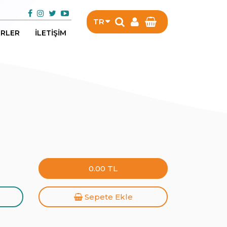
TR
RLER
İLETİŞİM
TR
Sepet Boş
EN
0.00 TL
Sepete Ekle