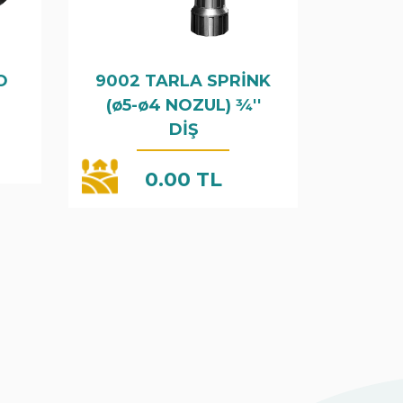
O
9002 TARLA SPRİNK
(ø5-ø4 NOZUL) 3⁄4''
DİŞ
0.00 TL