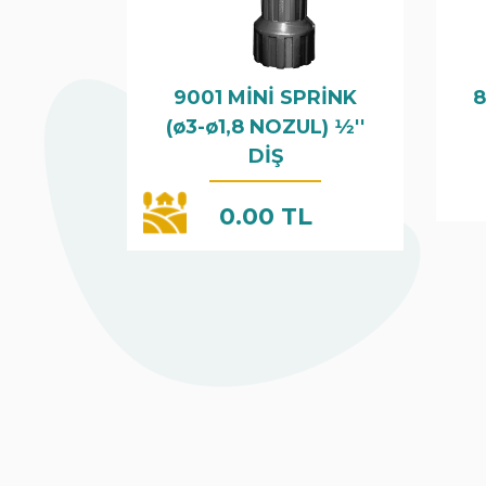
9001 MİNİ SPRİNK
8
(ø3-ø1,8 NOZUL) 1⁄2''
DİŞ
0.00 TL