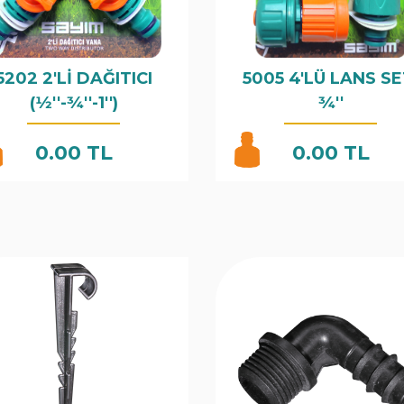
5202 2'Lİ DAĞITICI
5005 4'LÜ LANS SE
(1⁄2''-3⁄4''-1'')
3⁄4''
0.00 TL
0.00 TL