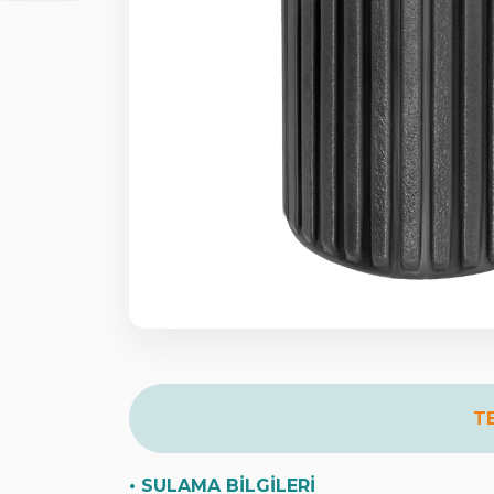
T
• SULAMA BİLGİLERİ