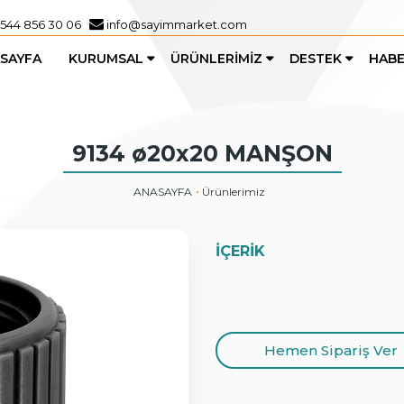
 544 856 30 06
info@sayimmarket.com
SAYFA
KURUMSAL
ÜRÜNLERİMİZ
DESTEK
HABE
Hakkımızda
Bahçe Sulama
Sıkça Sorulan Sorular
Kurumsal Dökümanlar
Jaklı Ürünler
9134 ø20x20 MANŞON
Tarla Sulama
Damlama Sulama
ANASAYFA
Ürünlerimiz
İÇERİK
Hemen Sipariş Ver