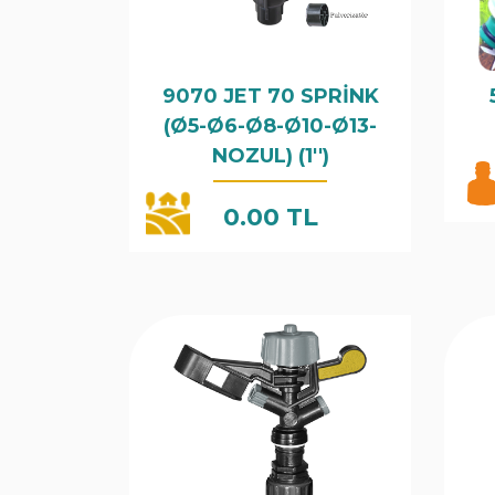
9070 JET 70 SPRİNK
(Ø5-Ø6-Ø8-Ø10-Ø13-
NOZUL) (1'')
0.00 TL