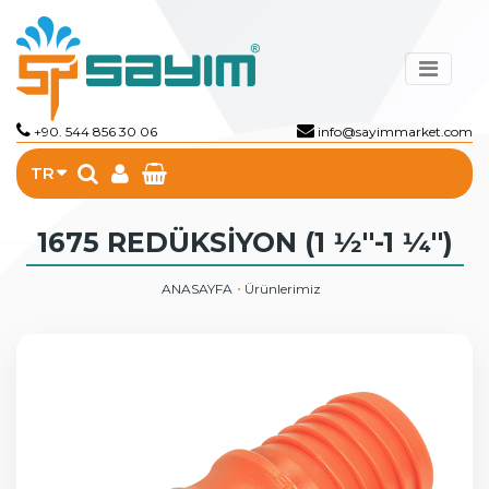
+90. 544 856 30 06
info@sayimmarket.com
TR
TR
Sepet Boş
EN
1675 REDÜKSİYON (1 1⁄2''-1 1⁄4'')
ANASAYFA
Ürünlerimiz