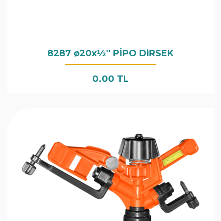
8287 ø20x1⁄2'' PİPO DiRSEK
0.00 TL