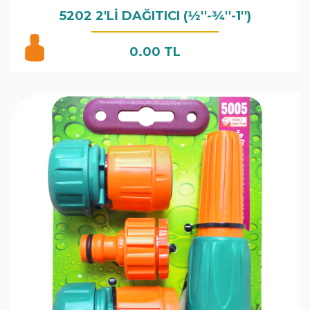
5202 2'Lİ DAĞITICI (1⁄2''-3⁄4''-1'')
0.00 TL