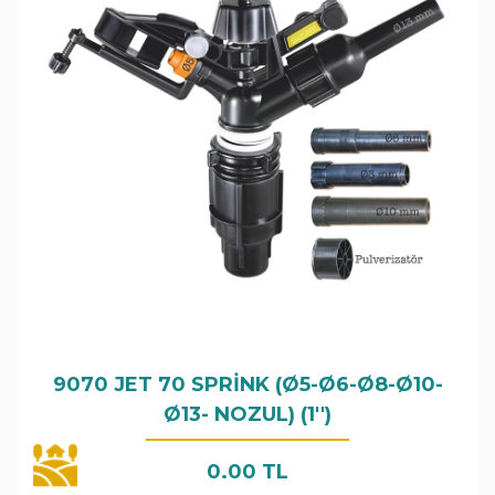
9070 JET 70 SPRİNK (Ø5-Ø6-Ø8-Ø10-
Ø13- NOZUL) (1'')
0.00 TL